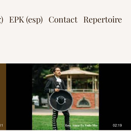
)
EPK (esp)
Contact
Repertoire
11
02:19