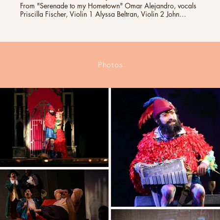
From "Serenade to my Hometown" Omar Alejandro, vocals
Priscilla Fischer, Violin 1 Alyssa Beltran, Violin 2 John
Rialson, Trumpet Gustavo Sánchez, Vihuela Rodolfo
Sanchez, Guitarrón
Photos