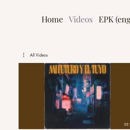
Home
Videos
EPK (eng
All Videos
03: