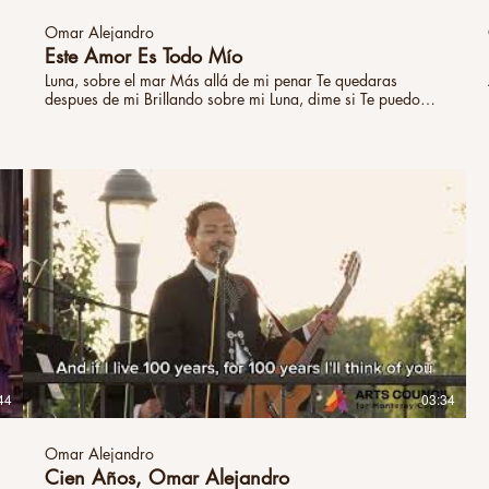
Omar Alejandro
Este Amor Es Todo Mío
Luna, sobre el mar Más allá de mi penar Te quedaras
despues de mi Brillando sobre mi Luna, dime si Te puedo
enviar mi corazón Así, cuando muera yo Brillaría aquí
contigo Porque este amor es todo mío Mi amor es mío, mío
Nada en este mundo es para mi Solo este amor mío Mi
preciosa me enseño Lo que valía mi corazón Cuando me
toque morir ¿Brillarías por ella en mi partir? Porque este
amor es todo mío Mi amor es mio, mío Nada en este
mundo es para mi Solo este amor mío Nada me pertenece
solo a mi Mas queste amor, mío, mío, mío
44
03:34
Omar Alejandro
Cien Años, Omar Alejandro